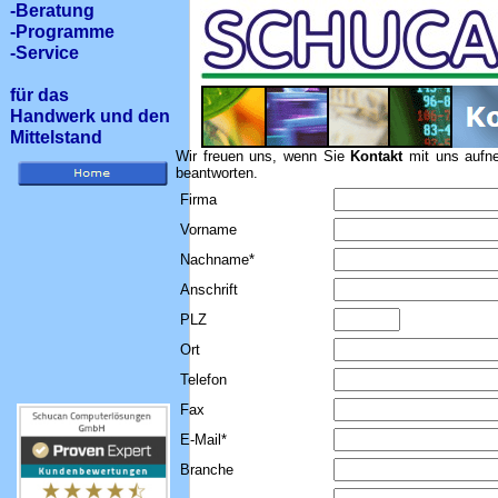
-Beratung
-Programme
-Service
für das
Handwerk und den
Mittelstand
Wir freuen uns, wenn Sie
Kontakt
mit uns aufne
beantworten.
Firma
Vorname
Nachname*
Anschrift
PLZ
Ort
Telefon
Fax
E-Mail*
Branche